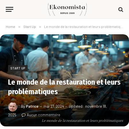
Home
»
Start Up
»
Le monde de la restauration et leurs problématiques
START UP
Le monde de la restauration et leurs
problématiques
By
Patrice
mai 27, 2024
Updated:
novembre 18,
2025
Aucun commentaire
Le monde de la restauration et leurs problématiques